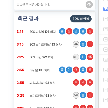
최근 결과
EOS 파워볼
홀
오
중
홀
오
3:14
EOS 파워볼
193
회차
홀
오
3:14
EOS 스피드키노
193
회차
707
41
45
2:24
EOS 나인
322
회차
RED
홀
언
대
홀
오
2:54
파워볼
193
회차
우
4
짝
2:54
파워사다리
193
회차
홀
오
0:24
스피드키노
193
회차
847
우
4
짝