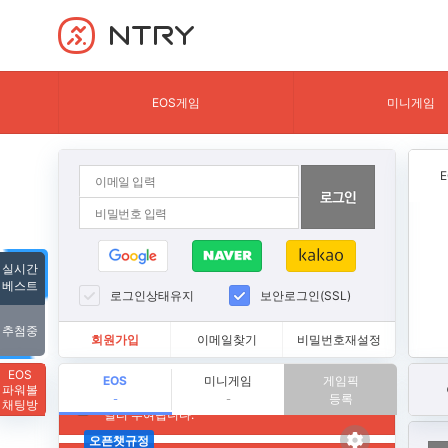
NTRY
EOS게임
미니게임
실시간
베스트
로그인상태유지
보안로그인(SSL)
추첨중
회원가입
이메일찾기
비밀번호재설정
EOS
EOS
미니게임
게임픽
파워볼
등록
-
-
채팅방