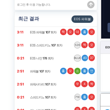
최근 결과
EOS 파워볼
짝
오
대
홀
오
3:11
EOS 파워볼
107
회차
짝
오
3:11
EOS 스피드키노
107
회차
526
EO
40
37
0:21
EOS 나인
178
회차
BLUE
홀
오
소
홀
언
2:51
파워볼
107
회차
우
4
짝
2:51
파워사다리
107
회차
홀
오
0:21
스피드키노
107
회차
719
우
4
짝