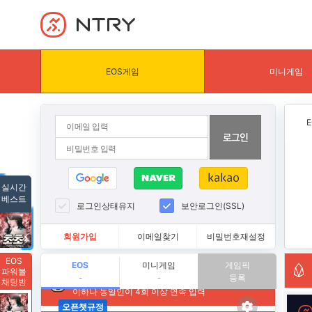
NTRY
EOS게임
미니게임
실시간
베스트
로그인상태유지
보안로그인(SSL)
회원가입
이메일찾기
비밀번호재설정
EOS
EOS
미니게임
게임픽
파워볼
등록
-
-
채팅방