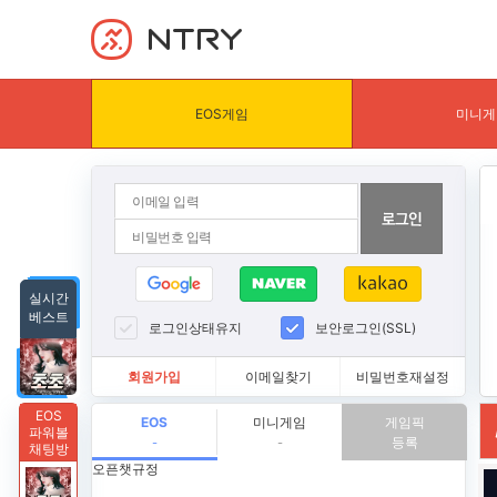
NTRY
EOS게임
미니게
실시간
베스트
로그인상태유지
보안로그인(SSL)
회원가입
이메일찾기
비밀번호재설정
EOS
EOS
미니게임
게임픽
파워볼
등록
-
-
채팅방