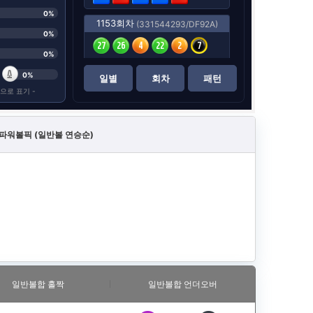
 파워볼픽 (일반볼 연승순)
일반볼합 홀짝
일반볼합 언더오버