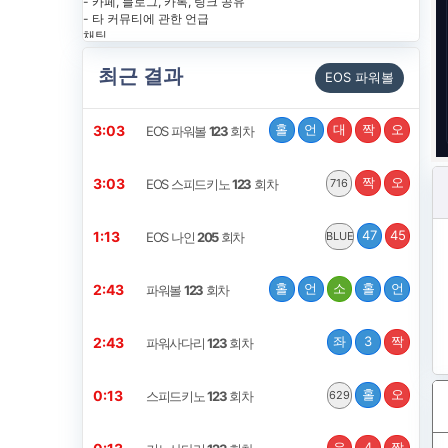
최근 결과
EOS 파워볼
홀
언
대
짝
오
3:02
EOS 파워볼
123
회차
짝
오
3:02
EOS 스피드키노
123
회차
716
47
45
1:12
EOS 나인
205
회차
BLUE
홀
언
소
홀
언
2:42
파워볼
123
회차
좌
3
짝
2:42
파워사다리
123
회차
홀
오
0:12
스피드키노
123
회차
629
우
4
짝