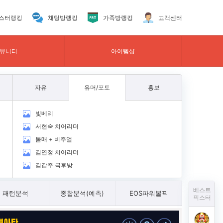
스터랭킹
채팅방랭킹
가족방랭킹
고객센터
뮤니티
아이템샵
자유
유머/포토
홍보
빛베리
서현숙 치어리더
몸매 + 비주얼
김연정 치어리더
김갑주 극후방
베스트
패턴분석
종합분석(예측)
EOS파워볼픽
픽스터