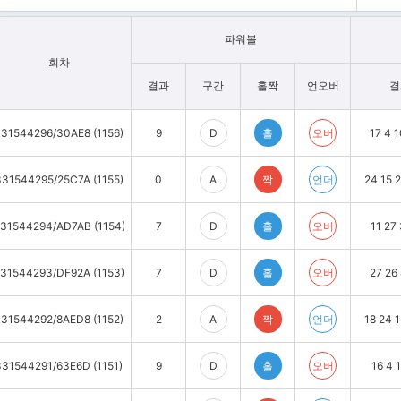
파워볼
회차
결과
구간
홀짝
언오버
결
31544296/30AE8 (1156)
9
D
홀
오버
17 4 1
331544295/25C7A (1155)
0
A
짝
언더
24 15 2
31544294/AD7AB (1154)
7
D
홀
오버
11 27 
31544293/DF92A (1153)
7
D
홀
오버
27 26 
31544292/8AED8 (1152)
2
A
짝
언더
18 24 1
331544291/63E6D (1151)
9
D
홀
오버
16 4 1