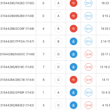
31544290/7A2ED (1150)
0
A
짝
언더
18 23 
331544289/952B9 (1149)
0
A
짝
언더
9 15 
31544288/2C08F (1148)
4
B
짝
언더
19 25 
31544287/7FFDA (1147)
3
B
홀
언더
2 14 1
31544286/0AD0C (1146)
7
D
홀
오버
25 17 
31544285/B519C (1145)
7
D
홀
오버
13 16 2
31544284/2BC1B (1144)
6
C
짝
오버
14 11 
31544283/3F69F (1143)
1
A
홀
언더
10 6 3
31544282/B83E2 (1142)
5
C
홀
오버
4 15 