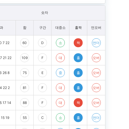
숫자
과
합
구간
대중소
홀짝
언오버
0 7 22
60
D
소
짝
언더
7 21 22
109
F
대
홀
오버
3 26 8
75
E
중
홀
오버
4 22 2
81
F
대
홀
오버
5 17 14
88
F
대
짝
오버
 15 19
55
C
소
홀
언더