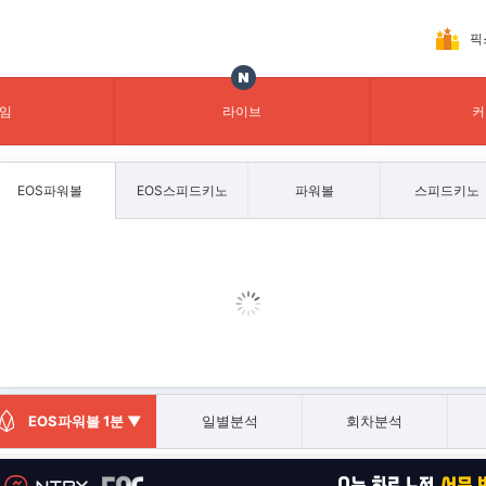
픽
임
라이브
커
EOS파워볼
EOS스피드키노
파워볼
스피드키노
일별분석
회차분석
EOS파워볼 1분 ▼