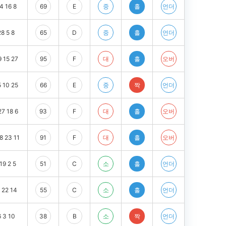
4 16 8
69
E
중
홀
언더
28 5 8
65
D
중
홀
언더
9 15 27
95
F
대
홀
오버
5 10 25
66
E
중
짝
언더
27 18 6
93
F
대
홀
오버
8 23 11
91
F
대
홀
오버
19 2 5
51
C
소
홀
언더
 22 14
55
C
소
홀
언더
6 3 10
38
B
소
짝
언더