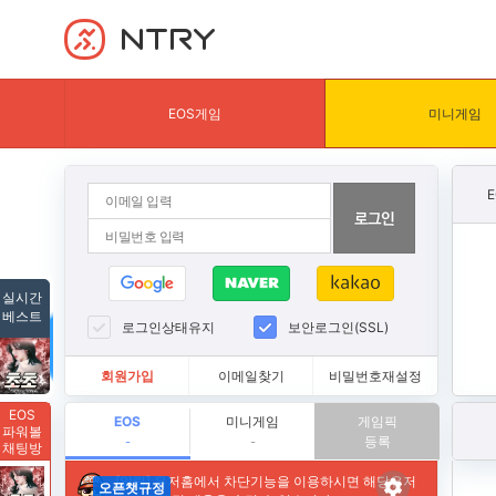
NTRY
EOS게임
미니게임
실시간
베스트
로그인상태유지
보안로그인(SSL)
회원가입
이메일찾기
비밀번호재설정
EOS
EOS
미니게임
게임픽
파워볼
등록
-
-
채팅방