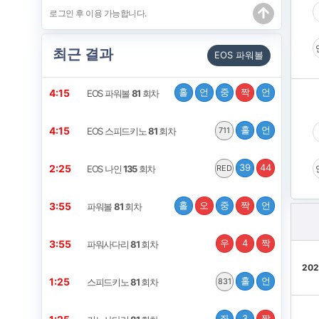
최근 결과
EOS 파워볼
홀
언
중
짝
언
4:14
EOS 파워볼
81
회차
홀
언
4:14
EOS 스피드키노
81
회차
711
39
44
2:24
EOS 나인
135
회차
RED
홀
오
중
짝
언
3:54
파워볼
81
회차
우
4
짝
3:54
파워사다리
81
회차
202
홀
언
1:24
스피드키노
81
회차
831
좌
3
짝