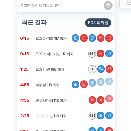
최근 결과
EOS 파워볼
홀
오
중
짝
오
0:15
EOS 파워볼
117
회차
짝
언
0:15
EOS 스피드키노
117
회차
864
54
35
1:25
EOS 나인
196
회차
BLUE
홀
오
중
홀
언
4:55
파워볼
118
회차
우
4
짝
4:55
파워사다리
118
회차
홀
언
2:25
스피드키노
118
회차
633
좌
3
짝