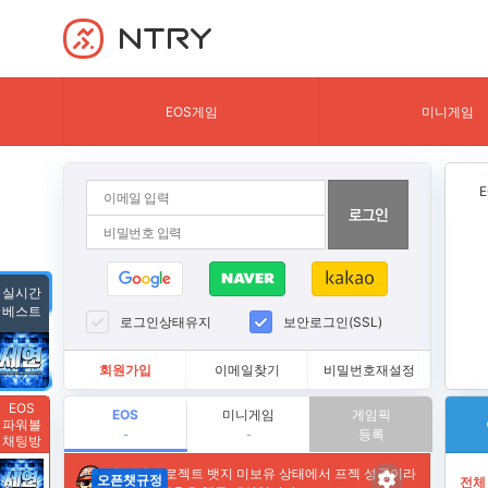
NTRY
EOS게임
미니게임
실시간
베스트
로그인상태유지
보안로그인(SSL)
회원가입
이메일찾기
비밀번호재설정
EOS
EOS
미니게임
게임픽
파워볼
등록
-
-
채팅방
전체