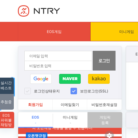
NTRY
EOS게임
미니게임
실시간
베스트
로그인상태유지
보안로그인(SSL)
추첨중
회원가입
이메일찾기
비밀번호재설정
EOS
EOS
미니게임
게임픽
파워볼
등록
-
-
채팅방