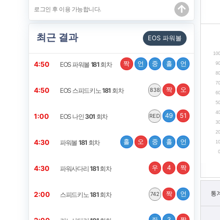
최근 결과
EOS 파워볼
10
짝
언
중
홀
언
4:50
EOS 파워볼
181
회차
9
8
7
짝
오
4:50
EOS 스피드키노
181
회차
838
6
5
4
49
51
1:00
EOS 나인
301
회차
RED
3
2
홀
오
중
홀
언
4:30
파워볼
181
회차
1
우
4
짝
4:30
파워사다리
181
회차
짝
언
통
2:00
스피드키노
181
회차
742
좌
3
짝