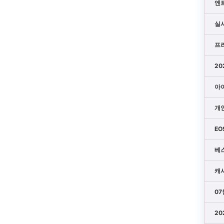
엔
실
프
20
아이
개
EO
베
캐
07
20