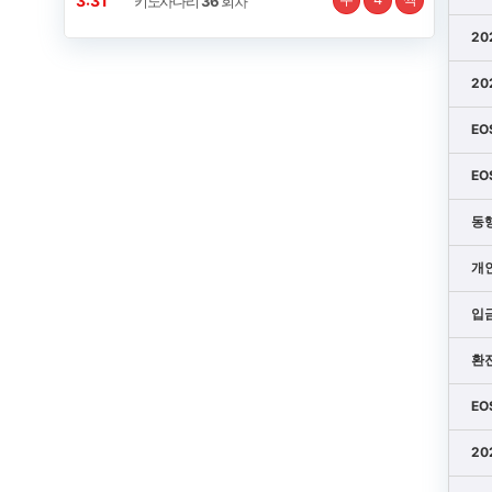
3:31
키노사다리
36
회차
20
20
EO
EO
동
개
입금
환전
EO
20