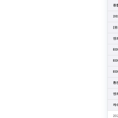
종
20
[완
엔
E
E
EO
환전
엔
캐
20