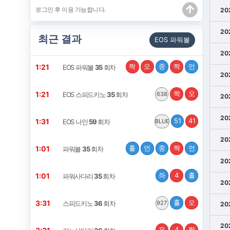
20
20
최근 결과
EOS 파워볼
20
짝
오
중
짝
언
1:21
EOS 파워볼
35
회차
20
짝
오
1:21
EOS 스피드키노
35
회차
638
20
20
51
41
1:31
EOS 나인
59
회차
BLUE
20
홀
언
중
짝
언
1:01
파워볼
35
회차
20
좌
4
홀
1:01
파워사다리
35
회차
20
홀
오
3:31
스피드키노
36
회차
927
20
20
우
4
짝