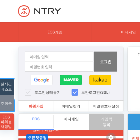
NTRY
EOS게임
미니게임
실시간
베스트
로그인상태유지
보안로그인(SSL)
추첨중
회원가입
이메일찾기
비밀번호재설정
EOS
EOS
미니게임
게임픽
파워볼
등록
-
-
채팅방
전체