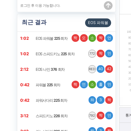
최근 결과
EOS 파워볼
10
짝
오
소
짝
언
1:02
EOS 파워볼
225
회차
9
8
7
짝
언
1:02
EOS 스피드키노
225
회차
772
6
5
4
40
42
2:12
EOS 나인
376
회차
RED
3
2
짝
언
소
홀
언
0:42
파워볼
225
회차
1
좌
3
짝
0:42
파워사다리
225
회차
짝
언
통
3:12
스피드키노
226
회차
792
좌
3
짝