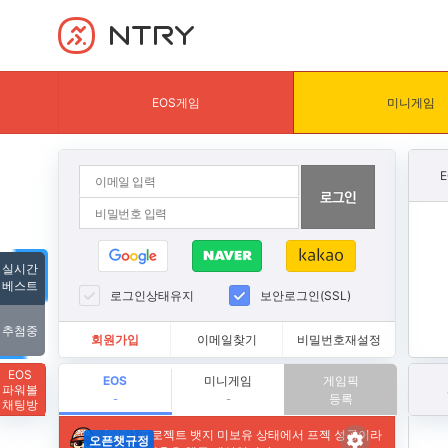
NTRY
EOS게임
미니게임
실시간
베스트
로그인상태유지
보안로그인(SSL)
추첨중
회원가입
이메일찾기
비밀번호재설정
EOS
EOS
미니게임
게임픽
파워볼
등록
-
-
채팅방