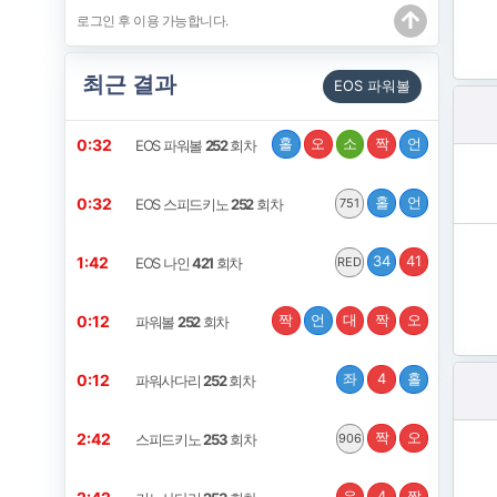
최근 결과
EOS 파워볼
홀
오
소
짝
언
0:32
EOS 파워볼
252
회차
홀
언
0:32
EOS 스피드키노
252
회차
751
34
41
1:42
EOS 나인
421
회차
RED
짝
언
대
짝
오
0:12
파워볼
252
회차
좌
4
홀
0:12
파워사다리
252
회차
짝
오
2:42
스피드키노
253
회차
906
우
4
짝