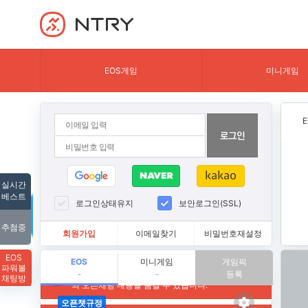
NTRY
EOS게임
미니게임
실시간
베스트
로그인상태유지
보안로그인(SSL)
추첨중
회원가입
이메일찾기
비밀번호재설정
EOS
EOS
미니게임
게임픽
파워볼
등록
-
-
채팅방